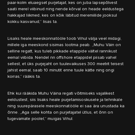
paar-kolm eluaegset purjetajat, kes on juba lapsepõlvest
saati merel viibinud ning nende kõrval on heade eeldustega
hakkajad liikmed, kes on kõik läbitud meremiilide jooksul
kokku kasvanud,” lisas ta.
Lisaks heale meeskonnatööle toob Vihul välja veel midagi,
millele iga meeskond sisimas lootma peab. „Muhu Väin on
selline regatt, kus tuleb pikkade etappide vältel rannikust
eemal viibida. Nendel nn offshore etappidel piisab vahel
sellest, et üks purjejaht on tuulevaikuses 300 meetrit teisest
jahist eemal, saab 10 minutit enne tuule kätte ning ongi
korras,” rääkis ta.
Ehk kui rääkida Muhu Väina regati võitmiseks vajalikest
eeldustest, siis lisaks heale purjetamisoskusele ja tehnikale
ning suurepärasele meeskonnatööle ei saa ära unustada ka
õnne. „Aga selle kohta on purjetajatel ütlus, et õnn on
tugevamate poolel,” muigas Vihul.