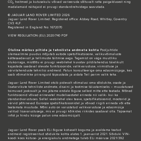
CO
heitmed ja kutusekulu võivad varieeruda sõltuvalt ratta paigaldusest ning
2
madalamaid näitajaid ei pruugi standardrehvidega saavutada.
© JAGUAR LAND ROVER LIMITED 2026
Jaguar Land Rover Limited: Registered office: Abbey Road, Whitley, Coventry
CV3 4LF.
Registered in England No: 1672070
VIEW REGULATION (EU) 2020/740 PDF
Oluline märkus piltide ja tehniliste andmete kohta
Pooljuhtide
ülemaailmne puudus mõjutab autode spetsifikatsioone, valikuvõimaluste
kättesaadavust ja tellimuste täitmise aega. Tegemist on väga muutliku
olukorraga, mistõttu ei pruugi veebilehel kuvatav pildilahendus täielikult
kajastada saadaval olevate funktsioonide, valikvarustuse, viimistluse ja
värvilahenduste tehnilisi andmeid. Palun konsulteerige oma edasimüüjaga, kes
saab võimalikke piiranguid täpsustada ja aidata Teil parim valik teha.
Jaguar Land Rover Limited otsib pidevalt võimalusi oma sõidukite, osade ja
lisatarvikute tehniliste andmete, disaini ja tootmise täiustamiseks – muudatused
toimuvad jooksvalt ja me jätame endale õiguse sellest mitte ette teatada. Mõned
funktsioonid võivad erinevatel mudeliaastatel erineda nii valik- kui ka
standardvarustuses. Sellel veebilehel olev teave, spetsifikatsioonid, mootorid ja
värvid põhinevad Euroopa spetsifikatsioonidel ja võivad riigiti erineda või ette
teatamata muutuda. Mõni auto on varustatud valikvarustuse ja edasimüüja
valitud lisavarustusega, mis ei pruugi kõikides riikides saadaval olla. Täpsemat
infot ja hindu küsige palun oma edasimüüjalt.
Jaguar Land Rover peab ELi õiguse kohaselt koguma ja avaldama teatud
andmeid registreeritud sõidukite kohta alates 1. jaanuarist 2021. Sõiduki VIN-
koodi koos kütuse- ja energiakulu andmetega tuleb ELi määruse 2021/392