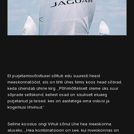
Et purjetamisvõistlusel sõltub edu suuresti heast
meeskonnatööst, siis on tihti ühes tiimis koos head sõbrad,
keda ühendab ühine kirg. „Põhimõtteliselt oleme üks suur
sõprade seltskond, kellest osad on sisuliselt eluaeg
purjetanud ja teised, kes on aastatega oma oskusi ja
kogemusi lihvinud.”
Selline kooslus ongi Vihuli sõnul ühe hea meeskonna
aluseks. „Hea kombinatsioon on see, kui meeskonnas on