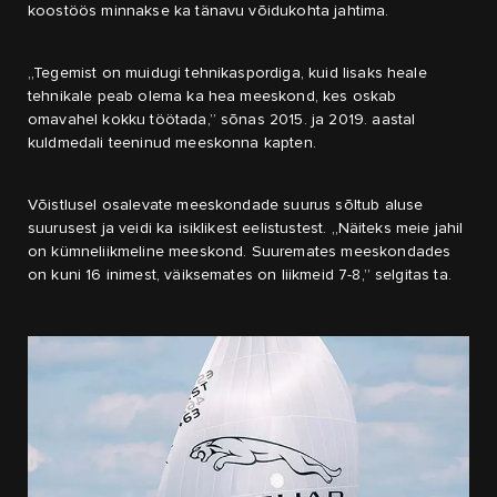
koostöös minnakse ka tänavu võidukohta jahtima.
„Tegemist on muidugi tehnikaspordiga, kuid lisaks heale
tehnikale peab olema ka hea meeskond, kes oskab
omavahel kokku töötada,” sõnas 2015. ja 2019. aastal
kuldmedali teeninud meeskonna kapten.
Võistlusel osalevate meeskondade suurus sõltub aluse
suurusest ja veidi ka isiklikest eelistustest. „Näiteks meie jahil
on kümneliikmeline meeskond. Suuremates meeskondades
on kuni 16 inimest, väiksemates on liikmeid 7-8,” selgitas ta.