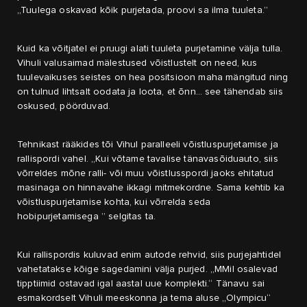
„Tuulega oskavad kõik purjetada, proovi sa ilma tuuleta.”
Kuid ka võitjatel ei pruugi alati tuuleta purjetamine välja tulla.
Vihuli valusaimad mälestused võistlustelt on need, kus
tuulevaikuses seistes on hea positsioon maha mängitud ning
on tulnud lihtsalt oodata ja loota, et õnn… see tähendab siis
oskused, pöörduvad.
Tehnikast rääkides tõi Vihul paralleeli võistluspurjetamise ja
rallispordi vahel. „Kui võtame tavalise tänavasõiduauto, siis
võrreldes mõne ralli- või muu võistlusspordi jaoks ehitatud
masinaga on hinnavahe ikkagi mitmekordne. Sama kehtib ka
võistluspurjetamise kohta, kui võrrelda seda
hobipurjetamisega ” selgitas ta.
Kui rallispordis kuluvad enim autode rehvid, siis purjejahtidel
vahetatakse kõige sagedamini välja purjed. „MMil osalevad
tipptiimid ostavad igal aastal uue komplekti.“ Tänavu sai
esmakordselt Vihuli meeskonna ja tema aluse „Olympicu“