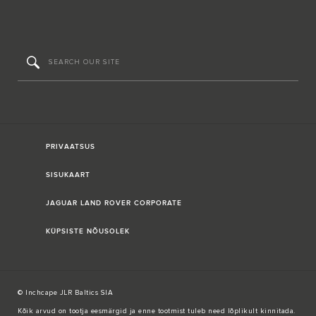
PRIVAATSUS
SISUKAART
JAGUAR LAND ROVER CORPORATE
KÜPSISTE NÕUSOLEK
© Inchcape JLR Baltics SIA
Kõik arvud on tootja eesmärgid ja enne tootmist tuleb need lõplikult kinnitada.