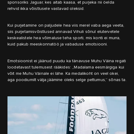
sponsoriks Jaguar, kes aitab kaasa, et purjeka nii öelda
rehvid ikka võistlusele vastavad oleksid.
Kui purjetamine on paljudele hea viis merel vaba aega veeta,
siis purjetamisvõistlused annavad Vihuli sõnul elutervetele
keskealistele hea võimaluse teha sporti, mis konti ei murra,
kuid pakub meeskonnatöö ja vabaduse emotsiooni.
Emotsioonist ei jäänud puudu ka tänavuse Muhu Väina regati
loodetavast tulemusest rääkides: „Madalama eesmärgiga kui
võit me Muhu Väinale ei lähe. Ka medalikoht on veel okei,
aga poodiumilt välja jäämine oleks selge pettumus,” sõnas ta.