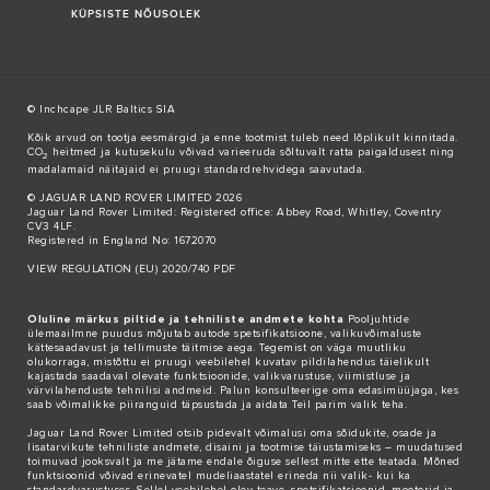
KÜPSISTE NÕUSOLEK
© Inchcape JLR Baltics SIA
Kõik arvud on tootja eesmärgid ja enne tootmist tuleb need lõplikult kinnitada.
CO
heitmed ja kutusekulu võivad varieeruda sõltuvalt ratta paigaldusest ning
2
madalamaid näitajaid ei pruugi standardrehvidega saavutada.
© JAGUAR LAND ROVER LIMITED 2026
Jaguar Land Rover Limited: Registered office: Abbey Road, Whitley, Coventry
CV3 4LF.
Registered in England No: 1672070
VIEW REGULATION (EU) 2020/740 PDF
Oluline märkus piltide ja tehniliste andmete kohta
Pooljuhtide
ülemaailmne puudus mõjutab autode spetsifikatsioone, valikuvõimaluste
kättesaadavust ja tellimuste täitmise aega. Tegemist on väga muutliku
olukorraga, mistõttu ei pruugi veebilehel kuvatav pildilahendus täielikult
kajastada saadaval olevate funktsioonide, valikvarustuse, viimistluse ja
värvilahenduste tehnilisi andmeid. Palun konsulteerige oma edasimüüjaga, kes
saab võimalikke piiranguid täpsustada ja aidata Teil parim valik teha.
Jaguar Land Rover Limited otsib pidevalt võimalusi oma sõidukite, osade ja
lisatarvikute tehniliste andmete, disaini ja tootmise täiustamiseks – muudatused
toimuvad jooksvalt ja me jätame endale õiguse sellest mitte ette teatada. Mõned
funktsioonid võivad erinevatel mudeliaastatel erineda nii valik- kui ka
standardvarustuses. Sellel veebilehel olev teave, spetsifikatsioonid, mootorid ja