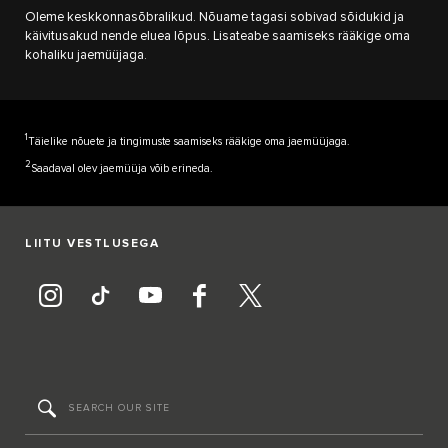
Oleme keskkonnasõbralikud. Nõuame tagasi sobivad sõidukid ja
käivitusakud nende eluea lõpus. Lisateabe saamiseks rääkige oma
kohaliku jaemüüjaga.
1
Täielike nõuete ja tingimuste saamiseks rääkige oma jaemüüjaga.
2
Saadaval olev jaemüüja võib erineda.
LIITU VESTLUSEGA