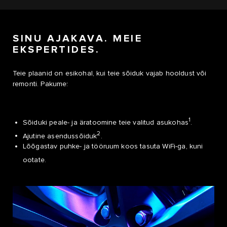
SINU AJAKAVA. MEIE
EKSPERTIDES.
Teie plaanid on esikohal, kui teie sõiduk vajab hooldust või
remonti. Pakume:
1
Sõiduki peale- ja äratoomine teie valitud asukohas
.
2
Ajutine asendussõiduk
.
Lõõgastav puhke- ja tööruum koos tasuta WiFi-ga, kuni
ootate.