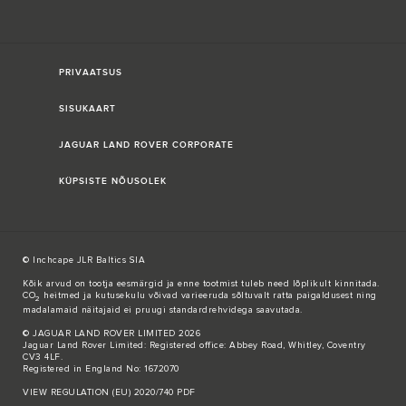
PRIVAATSUS
SISUKAART
JAGUAR LAND ROVER CORPORATE
KÜPSISTE NÕUSOLEK
© Inchcape JLR Baltics SIA
Kõik arvud on tootja eesmärgid ja enne tootmist tuleb need lõplikult kinnitada.
CO
heitmed ja kutusekulu võivad varieeruda sõltuvalt ratta paigaldusest ning
2
madalamaid näitajaid ei pruugi standardrehvidega saavutada.
© JAGUAR LAND ROVER LIMITED 2026
Jaguar Land Rover Limited: Registered office: Abbey Road, Whitley, Coventry
CV3 4LF.
Registered in England No: 1672070
VIEW REGULATION (EU) 2020/740 PDF