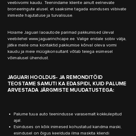
veebivormi kaudu. Teenindame kliente ainult eelnevate
broneeringute alusel, et saaksime tagada esinduses viibivate
inimeste hajutatuse ja turvalisuse.
Hoiame Jaguari laoautode parimad pakkumised üleval
veebilehel
www.jaguarinchcape.ee
. Valige endale sobiv välja,
jätke meile oma kontaktid pakkumise kõrval oleva vormi
kaudu ja meie müügikonsultant võtab teiega esimesel
võimalusel ühendust.
JAGUARI HOOLDUS- JA REMONDITÖID
TEOSTAME SAMUTI KA EDASPIDI, KUID PALUME
ARVESTADA JÄRGMISTE MUUDATUSTEGA:
Palume tuua auto teenindusse varasemalt kokkulepitud
ajal.
Esinduses on kõik inimesed kohustatud kandma maski,
esindusel on õigus keelduda ilma maskita kliendi