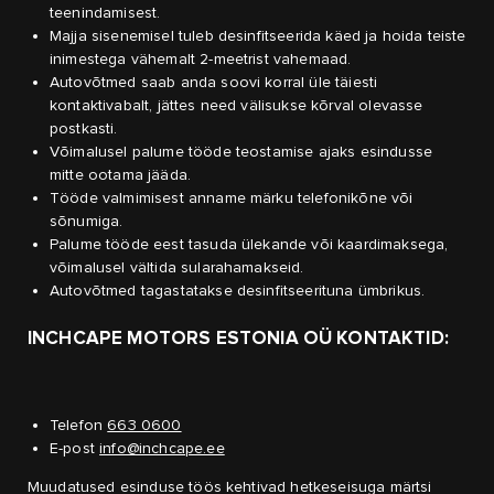
teenindamisest.
Majja sisenemisel tuleb desinfitseerida käed ja hoida teiste
inimestega vähemalt 2-meetrist vahemaad.
Autovõtmed saab anda soovi korral üle täiesti
kontaktivabalt, jättes need välisukse kõrval olevasse
postkasti.
Võimalusel palume tööde teostamise ajaks esindusse
mitte ootama jääda.
Tööde valmimisest anname märku telefonikõne või
sõnumiga.
Palume tööde eest tasuda ülekande või kaardimaksega,
võimalusel vältida sularahamakseid.
Autovõtmed tagastatakse desinfitseerituna ümbrikus.
INCHCAPE MOTORS ESTONIA OÜ KONTAKTID:
Telefon
663 0600
E-post
info@inchcape.ee
Muudatused esinduse töös kehtivad hetkeseisuga märtsi