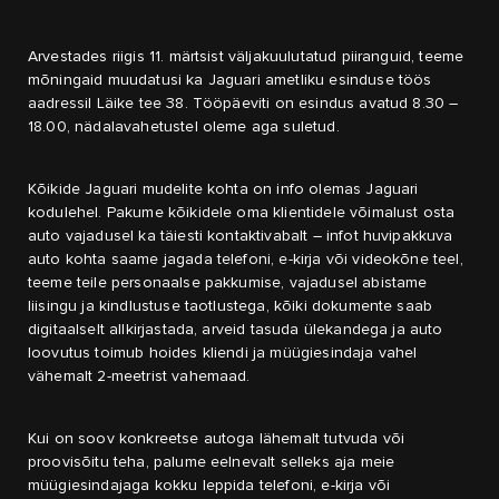
Arvestades riigis 11. märtsist väljakuulutatud piiranguid, teeme
mõningaid muudatusi ka Jaguari ametliku esinduse töös
aadressil Läike tee 38. Tööpäeviti on esindus avatud 8.30 –
18.00, nädalavahetustel oleme aga suletud.
Kõikide Jaguari mudelite kohta on info olemas Jaguari
kodulehel. Pakume kõikidele oma klientidele võimalust osta
auto vajadusel ka täiesti kontaktivabalt – infot huvipakkuva
auto kohta saame jagada telefoni, e-kirja või videokõne teel,
teeme teile personaalse pakkumise, vajadusel abistame
liisingu ja kindlustuse taotlustega, kõiki dokumente saab
digitaalselt allkirjastada, arveid tasuda ülekandega ja auto
loovutus toimub hoides kliendi ja müügiesindaja vahel
vähemalt 2-meetrist vahemaad.
Kui on soov konkreetse autoga lähemalt tutvuda või
proovisõitu teha, palume eelnevalt selleks aja meie
müügiesindajaga kokku leppida telefoni, e-kirja või