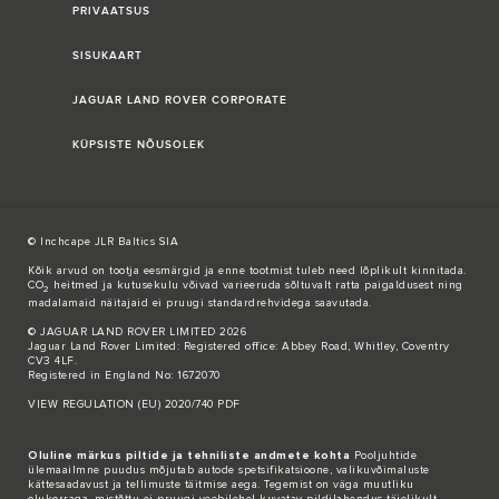
PRIVAATSUS
SISUKAART
JAGUAR LAND ROVER CORPORATE
KÜPSISTE NÕUSOLEK
© Inchcape JLR Baltics SIA
Kõik arvud on tootja eesmärgid ja enne tootmist tuleb need lõplikult kinnitada.
CO
heitmed ja kutusekulu võivad varieeruda sõltuvalt ratta paigaldusest ning
2
madalamaid näitajaid ei pruugi standardrehvidega saavutada.
© JAGUAR LAND ROVER LIMITED 2026
Jaguar Land Rover Limited: Registered office: Abbey Road, Whitley, Coventry
CV3 4LF.
Registered in England No: 1672070
VIEW REGULATION (EU) 2020/740 PDF
Oluline märkus piltide ja tehniliste andmete kohta
Pooljuhtide
ülemaailmne puudus mõjutab autode spetsifikatsioone, valikuvõimaluste
kättesaadavust ja tellimuste täitmise aega. Tegemist on väga muutliku
olukorraga, mistõttu ei pruugi veebilehel kuvatav pildilahendus täielikult