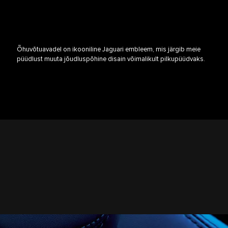
Õhuvõtuavadel on ikooniline Jaguari embleem, mis järgib meie
püüdlust muuta jõudluspõhine disain võimalikult pilkupüüdvaks.