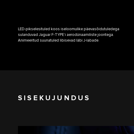
LED-pikselesituled koos iseloomulike päevasõidutuledega
sulanduvad Jaguar F-TYPE’i aerodünaamiliste joontega.
Animeeritud suunatuled libisevad läbi J-labade.
SISEKUJUNDUS
1
/
3