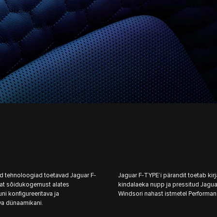
d tehnoloogiad toetavad Jaguar F-
Jaguar F-TYPE’i pärandit toetab kir
dat sõidukogemust alates
kindalaeka nupp ja pressitud Jagu
uni konfigureeritava ja
Windsori nahast istmetel Performan
a dünaamikani.