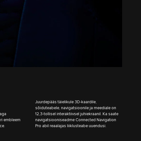
Juurdepääs täielikule 3D-kaardile,
sõiduteabele, navigatsioonile ja meediale on
jaga
12,3-tollisel interaktiivsel juhiekraanil. Ka saate
ari embleem
navigatsiooniseadme Connected Navigation
ce.
Pro abil reaalajas liiklusteabe uuendusi.