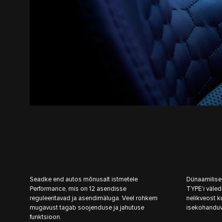
Seadke end autos mõnusalt istmetele
Dünaamilise
Performance, mis on 12 asendisse
TYPE’i väle
reguleeritavad ja asendimäluga. Veel rohkem
nelikveost k
mugavust tagab soojenduse ja jahutuse
isekohanduv
funktsioon.