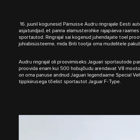
16. juunil kogunesid Pärnusse Audru ringrajale Eesti aut
asjatundjad, et panna elamusterohke rajapäeva raames
sportautod. Ringrajal sai kogenud juhendajate toel proov
juhiabisüsteeme, mida Briti tootja oma mudelitele pakub
Audru ringrajal oli proovimiseks Jaguari sportautode par
proovida enam kui 500 hobujõudu arendavat V8 mootori
on oma panuse andnud Jaguari legendaarne Special Veh
tippkiirusega tõelist sportautot Jaguar F-Type.