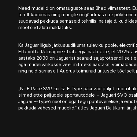
Need mudelid on omasuguste seas ühed viimastest. Eur
turult kadumas ning müügile on jõudmas uue põlvkonna e
suudavad pakkuda sarnaseid tehnilisi näitajaid, kuid kla
mootorid alati ihaldatuks.
Ka Jaguar liigub jätkusuutlikuma tuleviku poole, elektri
Ettevõtte ReImagine strateegia näeb ette, et 2025. aast
aastaks 2030 on Jaguarist saanud sajaprotsendiliselt el
aga mudelivalikusse veel mitmeks aastaks, võimaldades 
ning neid sarnaselt Audrus toimunud üritusele tõeliselt 
„Nii F-Pace SVR kui ka F-Type pakuvad paljut, mida ihal
silmad ette paljudele sportautodele – Jaguari SVO osak
Jaguar F-Type’i näol on aga tegu puhtaverelise ja emot
pakkuda vähesed mudelid,“ ütles Jaguari Baltikumi äriju