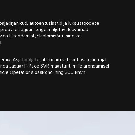
oajakirjanikud, autoentusiastid ja luksustoodete
 proovile Jaguari kõige muljetavaldavamad
ida kiirendamist, slaalomisõitu ning ka
.
emik. Asjatundjate juhendamisel said osalejad rajal
ga Jaguar F-Pace SVR maasturit, mille arendamisel
icle Operations osakond, ning 300 km/h