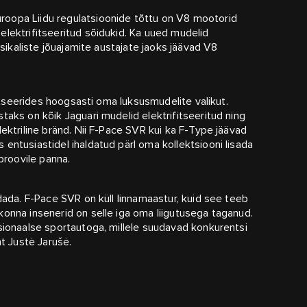
oopa Liidu regulatsioonide tõttu on V8 mootorid
lektrifitseeritud sõidukid. Ka uued mudelid
ssikaliste jõuajamite austajate jaoks jäävad V8
fitseerides hoogsasti oma luksusmudelite valikut.
aks on kõik Jaguari mudelid elektrifitseeritud ning
ektriline bränd. Nii F-Pace SVR kui ka F-Type jäävad
entusiastidel ihaldatud pärl oma kollektsiooni lisada
proovile panna.
dada. F-Pace SVR on küll linnamaastur, kuid see teeb
onna insenerid on selle iga oma liigutusega taganud.
sionaalse sportautoga, millele suudavad konkurentsi
ht Justė Jarušė.