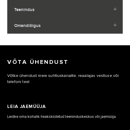
Teenindus
Omandiõigus
VÕTA ÜHENDUST
Võtke ühendust meie suhtluskanalite, reaalajas vestluse või
telefoni teel.
LEIA JAEMÜÜJA
Leidke oma kohalik heakskiidetud teeninduskeskus või jaemüüja.