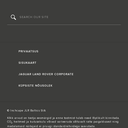
PRIVAATSUS
SISUKAART
JAGUAR LAND ROVER CORPORATE
KÜPSISTE NÕUSOLEK
© Inchcape JLR Baltics SIA
Kõik arvud on tootja eesmärgid ja enne tootmist tuleb need lõplikult kinnitada.
CO
heitmed ja kutusekulu võivad varieeruda sõltuvalt ratta paigaldusest ning
2
madalamaid näitajaid ei pruugi standardrehvidega saavutada.