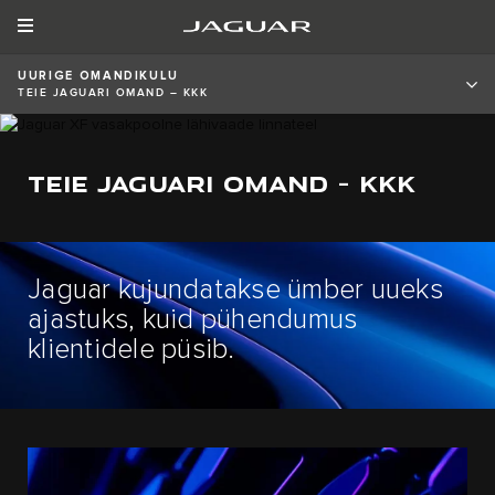
UURIGE OMANDIKULU
TEIE JAGUARI OMAND – KKK
TEIE JAGUARI OMAND – KKK
Jaguar kujundatakse ümber uueks
ajastuks, kuid pühendumus
klientidele püsib.