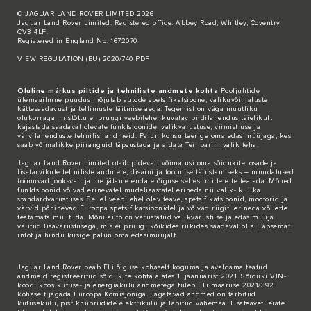
© JAGUAR LAND ROVER LIMITED 2026
Jaguar Land Rover Limited: Registered office: Abbey Road, Whitley, Coventry
CV3 4LF.
Registered in England No: 1672070
VIEW REGULATION (EU) 2020/740 PDF
Oluline märkus piltide ja tehniliste andmete kohta
Pooljuhtide
ülemaailmne puudus mõjutab autode spetsifikatsioone, valikuvõimaluste
kättesaadavust ja tellimuste täitmise aega. Tegemist on väga muutliku
olukorraga, mistõttu ei pruugi veebilehel kuvatav pildilahendus täielikult
kajastada saadaval olevate funktsioonide, valikvarustuse, viimistluse ja
värvilahenduste tehnilisi andmeid. Palun konsulteerige oma edasimüüjaga, kes
saab võimalikke piiranguid täpsustada ja aidata Teil parim valik teha.
Jaguar Land Rover Limited otsib pidevalt võimalusi oma sõidukite, osade ja
lisatarvikute tehniliste andmete, disaini ja tootmise täiustamiseks – muudatused
toimuvad jooksvalt ja me jätame endale õiguse sellest mitte ette teatada. Mõned
funktsioonid võivad erinevatel mudeliaastatel erineda nii valik- kui ka
standardvarustuses. Sellel veebilehel olev teave, spetsifikatsioonid, mootorid ja
värvid põhinevad Euroopa spetsifikatsioonidel ja võivad riigiti erineda või ette
teatamata muutuda. Mõni auto on varustatud valikvarustuse ja edasimüüja
valitud lisavarustusega, mis ei pruugi kõikides riikides saadaval olla. Täpsemat
infot ja hindu küsige palun oma edasimüüjalt.
Jaguar Land Rover peab ELi õiguse kohaselt koguma ja avaldama teatud
andmeid registreeritud sõidukite kohta alates 1. jaanuarist 2021. Sõiduki VIN-
koodi koos kütuse- ja energiakulu andmetega tuleb ELi määruse 2021/392
kohaselt jagada Euroopa Komisjoniga. Jagatavad andmed on tarbitud
kütusekulu, pistikhübriidide elektrikulu ja läbitud vahemaa. Lisateavet leiate