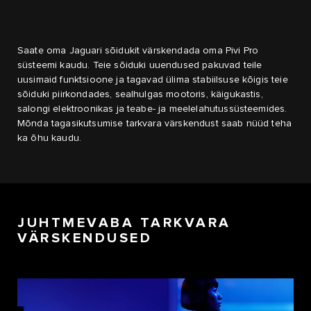
Saate oma Jaguari sõidukit värskendada oma Pivi Pro
süsteemi kaudu. Teie sõiduki uuendused pakuvad teile
uusimaid funktsioone ja tagavad ülima stabiilsuse kõigis teie
sõiduki piirkondades, sealhulgas mootoris, käigukastis,
salongi elektroonikas ja teabe- ja meelelahutussüsteemides.
Mõnda tagasikutsumise tarkvara värskendust saab nüüd teha
ka õhu kaudu.
JUHTMEVABA TARKVARA
VÄRSKENDUSED