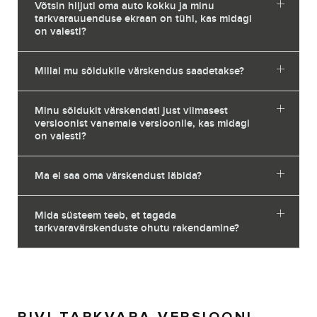
Võtsin hiljuti oma auto kokku ja minu
tarkvarauuenduse ekraan on tühi, kas midagi
on valesti?
Millal mu sõidukile värskendus saadetakse?
Minu sõidukit värskendati just viimasest
versioonist vanemale versioonile, kas midagi
on valesti?
Ma ei saa oma värskendust läbida?
Mida süsteem teeb, et tagada
tarkvaravärskenduste ohutu rakendamine?