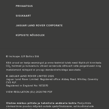
PRIVAATSUS
SISUKAART
JAGUAR LAND ROVER CORPORATE
KÜPSISTE NÕUSOLEK
© Inchcape JLR Baltics SIA
Kõik arvud on tootja eesmärgid ja enne tootmist tuleb need lõplikult kinnitada.
CO
heitmed ja kutusekulu võivad varieeruda sõltuvalt ratta paigaldusest ning
2
madalamaid näitajaid ei pruugi standardrehvidega saavutada.
© JAGUAR LAND ROVER LIMITED 2026
Jaguar Land Rover Limited: Registered office: Abbey Road, Whitley, Coventry
CV3 4LF.
Registered in England No: 1672070
VIEW REGULATION (EU) 2020/740 PDF
Oluline märkus piltide ja tehniliste andmete kohta
Pooljuhtide
ülemaailmne puudus mõjutab autode spetsifikatsioone, valikuvõimaluste