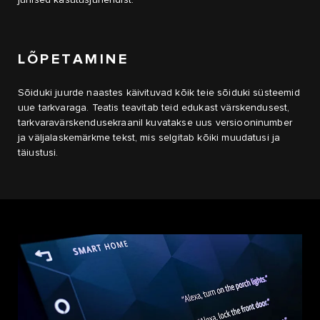
juhised kasutusjuhendist.
LÕPETAMINE
Sõiduki juurde naastes käivituvad kõik teie sõiduki süsteemid
uue tarkvaraga. Teatis teavitab teid edukast värskendusest,
tarkvaravärskendusekraanil kuvatakse uus versiooninumber
ja väljalaskemärkme tekst, mis selgitab kõiki muudatusi ja
täiustusi.