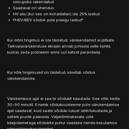
seisupidur rakendatud.
Saadaval on ühendus.
HV aku (kui see on kohaldatav) üle 25% laetud.
PHEV/BEV sõiduk pole praegu laetud*.
Kui mõni tingimus ei ole täidetud, värskendamist ei jätkata.
Tarkvaravärskenduse ekraan annab juhiseid selle kohta,
kuidas seda probleemi enne uut katset parandada.
Kui kõik tingimused on täidetud, käivitab sõiduk
värskendamise.
Värskenduse ajal ei saa te sõidukit kasutada. See võib kesta
30–90 minutit. Enamik sõidukisüsteeme pole värskendamise
ajal saadaval, kuid saate sõiduki lukust lahti/lukustada ja
sellele juurde pääseda. Väljatõmmatavate uste
käepidemetega sõidukite puhul vaadake nende kasutamise