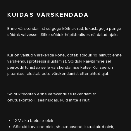
KUIDAS VÄRSKENDADA
Enne värskendamist sulgege kõik aknad, lukustage ja pange
sõiduk valvesse. Jätke sõiduk hüpikteatises näidatud ajaks.
Kui on valitud Värskenda kohe, ootab sõiduk 10 minutit enne
värskendusprotsessi alustamist. Sõiduki käivitamine sel
perioodil tühistab selle värskendamise katse. Kui see on
plaanitud, alustab auto värskendamist ettenähtud ajal.
Sõiduk teostab enne värskenduse rakendamist
ohutuskontrolli, sealhulgas, kuid mitte ainult:
12 V aku laetuse olek.
Sõiduki turvaline olek, sh aknaasend, lukustatud olek,