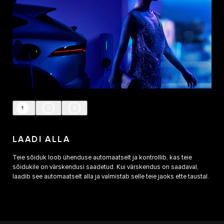
1
2
3
LAADI ALLA
Teie sõiduk loob ühenduse automaatselt ja kontrollib, kas teie
sõidukile on värskendusi saadetud. Kui värskendus on saadaval,
laadib see automaatselt alla ja valmistab selle teie jaoks ette taustal.