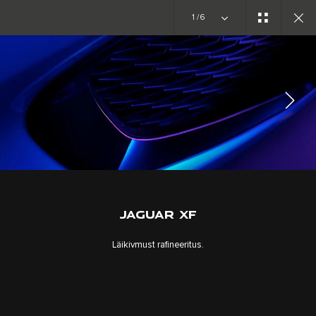
1/6
GALERII
VÄLIMUS
LIITU VESTLUSEGA
JAGUAR XF
Läikivmust rafineeritus.