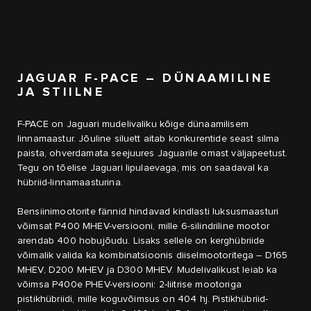
JAGUAR F-PACE – DÜNAAMILINE
JA STIILNE
F-PACE on Jaguari mudelivaliku kõige dünaamilisem
linnamaastur. Jõuline siluett aitab konkurentide seast silma
paista, ohverdamata seejuures Jaguarile omast väljapeetust.
Tegu on tõelise Jaguari lipulaevaga, mis on saadaval ka
hübriid-linnamaasturina.
Bensiinimootorite fännid hindavad kindlasti luksusmaasturi
võimsat P400 MHEV-versiooni, mille 6-silindriline mootor
arendab 400 hobujõudu. Lisaks sellele on kerghübriide
võimalik valida ka kombinatsioonis diiselmootoritega – D165
MHEV, D200 MHEV ja D300 MHEV. Mudelivalikust leiab ka
võimsa P400e PHEV-versiooni: 2-liitrise mootoriga
pistikhübriidi, mille koguvõimsus on 404 hj. Pistikhübriid-