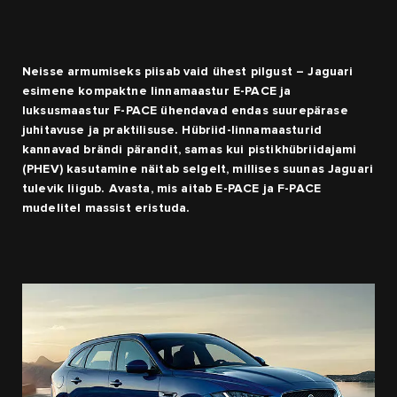
Neisse armumiseks piisab vaid ühest pilgust – Jaguari
esimene kompaktne linnamaastur E-PACE ja
luksusmaastur F-PACE ühendavad endas suurepärase
juhitavuse ja praktilisuse. Hübriid-linnamaasturid
kannavad brändi pärandit, samas kui pistikhübriidajami
(PHEV) kasutamine näitab selgelt, millises suunas Jaguari
tulevik liigub. Avasta, mis aitab E-PACE ja F-PACE
mudelitel massist eristuda.