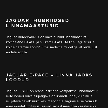
JAGUARI HÜBRIIDSED
LINNAMAASTURID
Jaguari mudelivalikus on kaks hübriid-linnamaasturit –
kompaktne E-PACE ja suurem F-PACE. Milline Jaguar sulle
kõige paremini sobib? Tutvu mõlema mudeliga, et leida just
endale sobilik.
JAGUAR E-PACE – LINNA JAOKS
LOODUD
Jaguar E-PACE on brändi esimene kompaktne linnamaastur,
mille loomulikuks elupaigaks on linnadžungel, kuid mille
muljetavaldavalt ruumikas interjöör ja Jaguarile iseloomulik
enesekindel juhitavus teevad sellest meeldiva kaaslase ka