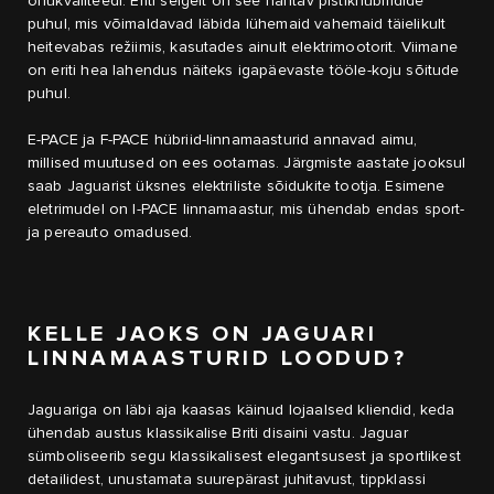
õhukvaliteedi. Eriti selgelt on see nähtav pistikhübriidide
puhul, mis võimaldavad läbida lühemaid vahemaid täielikult
heitevabas režiimis, kasutades ainult elektrimootorit. Viimane
on eriti hea lahendus näiteks igapäevaste tööle-koju sõitude
puhul.
E-PACE ja F-PACE hübriid-linnamaasturid annavad aimu,
millised muutused on ees ootamas. Järgmiste aastate jooksul
saab Jaguarist üksnes elektriliste sõidukite tootja. Esimene
eletrimudel on I-PACE linnamaastur, mis ühendab endas sport-
ja pereauto omadused.
KELLE JAOKS ON JAGUARI
LINNAMAASTURID LOODUD?
Jaguariga on läbi aja kaasas käinud lojaalsed kliendid, keda
ühendab austus klassikalise Briti disaini vastu. Jaguar
sümboliseerib segu klassikalisest elegantsusest ja sportlikest
detailidest, unustamata suurepärast juhitavust, tippklassi