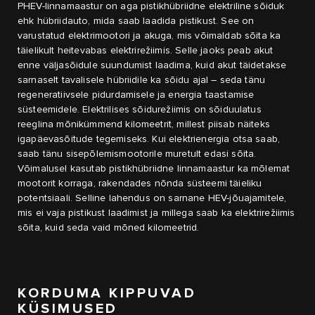
PHEV-linnamaastur on aga pistikhübriidne elektriline sõiduk
ehk hübriidauto, mida saab laadida pistikust. See on
varustatud elektrimootori ja akuga, mis võimaldab sõita ka
täielikult heitevabas elektrirežiimis. Selle jaoks peab akut
enne väljasõidule suundumist laadima, kuid akut täidetakse
sarnaselt tavalisele hübriidile ka sõidu ajal – seda tänu
regeneratiivsele pidurdamisele ja energia taastamise
süsteemidele. Elektrilises sõidurežiimis on sõiduulatus
reeglina mõnikümmend kilomeetrit, millest piisab näiteks
igapäevasõitude tegemiseks. Kui elektrienergia otsa saab,
saab tänu sisepõlemismootorile muretult edasi sõita.
Võimalusel kasutab pistikhübriidne linnamaastur ka mõlemat
mootorit korraga, rakendades nõnda süsteemi täieliku
potentsiaali. Selline lahendus on sarnane HEV-jõuajamitele,
mis ei vaja pistikust laadimist ja millega saab ka elektrirežiimis
sõita, kuid seda vaid mõned kilomeetrid.
KORDUMA KIPPUVAD
KÜSIMUSED