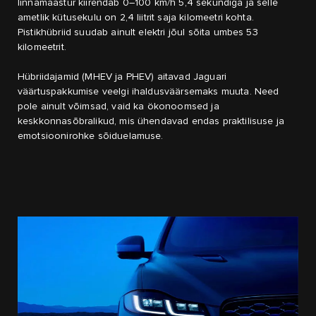
linnamaastur kiirendab 0–100 km/h 5,4 sekundiga ja selle
ametlik kütusekulu on 2,4 liitrit saja kilomeetri kohta.
Pistikhübriid suudab ainult elektri jõul sõita umbes 53
kilomeetrit.
Hübriidajamid (MHEV ja PHEV) aitavad Jaguari
väärtuspakkumise veelgi ihaldusväärsemaks muuta. Need
pole ainult võimsad, vaid ka ökonoomsed ja
keskkonnasõbralikud, mis ühendavad endas praktilisuse ja
emotsioonirohke sõiduelamuse.