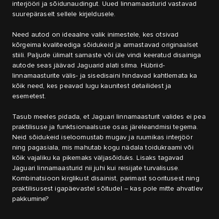
interjööri ja sõidunaudingut. Uued linnamaasturid vastavad
suurepäraselt sellele kirjeldusele.
Need autod on ideaalne valik inimestele, kes otsivad
kõrgeima kvaliteediga sõidukeid ja armastavad originaalset
stiili. Paljude ülimalt sarnaste või üle vindi keeratud disainiga
autode seas jäävad Jaguarid alati silma. Hübriid-
linnamaasturite välis- ja sisedisaini hindavad kahtlemata ka
kõik need, kes peavad lugu kaunitest detailidest ja
esemetest.
Tasub meeles pidada, et Jaguari linnamaasturit valides ei pea
praktilisuse ja funktsionaalsuse osas järeleandmisi tegema.
Neid sõidukeid iseloomustab mugav ja ruumikas interjöör
ning pagasiala, mis mahutab kogu nädala toidukraami või
kõik vajaliku ka pikemaks väljasõiduks. Lisaks tagavad
Jaguari linnamaasturid nii juhi kui reisijate turvalisuse.
Kombinatsioon kirglikust disainist, parimast sooritusest ning
praktilisusest igapäevastel sõitudel – kas pole mitte ahvatlev
pakkumine?