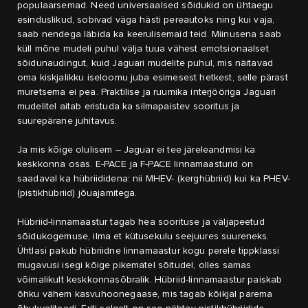
populaarsemad. Need universaalsed sõidukid on ühtaegu
esinduslikud, sobivad väga hästi pereautoks ning kui vaja,
saab nendega läbida ka keerulisemaid teid. Miinusena saab
küll mõne mudeli puhul välja tuua vähest emotsionaalset
sõidunaudingut, kuid Jaguari mudelite puhul, mis näitavad
oma kiskjalikku iseloomu juba esimesest hetkest, selle pärast
muretsema ei pea. Praktilise ja ruumika interjööriga Jaguari
mudelitel aitab eristuda ka silmapaistev sooritus ja
suurepärane juhitavus.
Ja mis kõige olulisem – Jaguar ei tee järeleandmisi ka
keskkonna osas. E-PACE ja F-PACE linnamaasturid on
saadaval ka hübriididena: nii MHEV- (kerghübriid) kui ka PHEV-
(pistikhübriid) jõuajamitega.
Hübriid-linnamaastur tagab hea soorituse ja väljapeetud
sõidukogemuse, ilma et kütusekulu seejuures suureneks.
Ühtlasi pakub hübriidne linnamaastur kogu perele tippklassi
mugavusi isegi kõige pikematel sõitudel, olles samas
võimalikult keskkonnasõbralik. Hübriid-linnamaastur paiskab
õhku vähem kasvuhoonegaase, mis tagab kõikjal parema