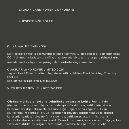
JAGUAR LAND ROVER CORPORATE
KÜPSISTE NÕUSOLEK
© Inchcape JLR Baltics SIA
Kõik arvud on tootja eesmärgid ja enne tootmist tuleb need lõplikult kinnitada.
CO
heitmed ja kutusekulu võivad varieeruda sõltuvalt ratta paigaldusest ning
2
madalamaid näitajaid ei pruugi standardrehvidega saavutada.
© JAGUAR LAND ROVER LIMITED 2026
Jaguar Land Rover Limited: Registered office: Abbey Road, Whitley, Coventry
CV3 4LF.
Registered in England No: 1672070
VIEW REGULATION (EU) 2020/740 PDF
Oluline märkus piltide ja tehniliste andmete kohta
Pooljuhtide
ülemaailmne puudus mõjutab autode spetsifikatsioone, valikuvõimaluste
kättesaadavust ja tellimuste täitmise aega. Tegemist on väga muutliku
olukorraga, mistõttu ei pruugi veebilehel kuvatav pildilahendus täielikult
kajastada saadaval olevate funktsioonide, valikvarustuse, viimistluse ja
värvilahenduste tehnilisi andmeid. Palun konsulteerige oma edasimüüjaga, kes
saab võimalikke piiranguid täpsustada ja aidata Teil parim valik teha.