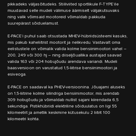
pikkadeks väljasõitudeks. Stiiliviited sportlikule F-TYPE’ile
muudavad selle mudeli välimuse äärmiselt väljakutsuvaks
ning valik võimsaid mootoreid võimaldab pakkuda
suurepärast sõiduelamust.
E-PACE’i puhul saab otsustada MHEV-hübriidsüsteemi kasuks,
mis pakub kaheliitrist mootorit ja nelikvedu. Vastavalt oma
eelistustele on võimalik valida kolme bensiinimootori vahel –
200, 249 või 300 hj – ning diiseljõuallika austajad saavad
valida 163 või 204 hobujõudu arendava variandi. Mudeli
baasversioon on varustatud 1,5-liitrise bensiinimootori ja
esiveoga.
E-PACE on saadaval ka PHEV-versioonina. Jõuajami aluseks
on 1,5-liitrine kolme silindriga bensiinimootor, mis arendab
309 hobujõudu ja võimaldab nullist sajani kiirendada 6,5
sekundiga. Pistikhübriidi elektriline sõiduulatus on ligi 55
kilomeetrit ja ametlik keskmine kütusekulu 2 liitrit 100
kilomeetri kohta.