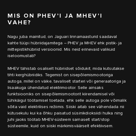
MIS ON PHEV’I JA MHEV’I
VAHE?
Nagu juba mainitud, on Jaguari linnamaasturid saadaval
kahte tüüpi hübriidajamitega – PHEV ja MHEV ehk pistik- ja
mittepistikhübriid versioonid. Mis neid erinevaid valikuid
iseloomustab?
MHEV tähistab osaliselt hübriidset sõidukit, mida kutsutakse
tihti kerghübriidiks. Tegemist on sisepõlemismootoriga
autoga, millel on väike, tavaliselt starteri või generaatoriga ja
lisaakuga ühendatud elektrimootor. Selle ainsaks
funktsiooniks on sisepõlemismootorit kiirendamisel või
tühikäigul töötamisel toetada, ehk selle autoga pole võimalik
sõita vaid elektrilises režiimis. Siiski aitab see vähendada nii
kütusekulu kui ka õhku paisatud süsinikdioksiidi hulka ning
juhi jaoks töötab MHEV-süsteem sarnaselt start/stop
süsteemile, kuid on siiski märkimisväärselt efektiivsem.