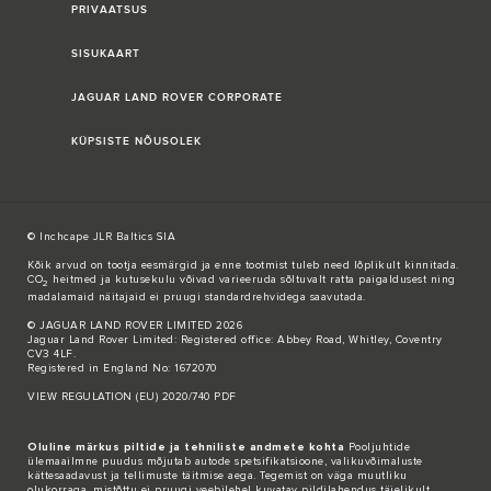
PRIVAATSUS
SISUKAART
JAGUAR LAND ROVER CORPORATE
KÜPSISTE NÕUSOLEK
© Inchcape JLR Baltics SIA
Kõik arvud on tootja eesmärgid ja enne tootmist tuleb need lõplikult kinnitada.
CO
heitmed ja kutusekulu võivad varieeruda sõltuvalt ratta paigaldusest ning
2
madalamaid näitajaid ei pruugi standardrehvidega saavutada.
© JAGUAR LAND ROVER LIMITED 2026
Jaguar Land Rover Limited: Registered office: Abbey Road, Whitley, Coventry
CV3 4LF.
Registered in England No: 1672070
VIEW REGULATION (EU) 2020/740 PDF
Oluline märkus piltide ja tehniliste andmete kohta
Pooljuhtide
ülemaailmne puudus mõjutab autode spetsifikatsioone, valikuvõimaluste
kättesaadavust ja tellimuste täitmise aega. Tegemist on väga muutliku
olukorraga, mistõttu ei pruugi veebilehel kuvatav pildilahendus täielikult